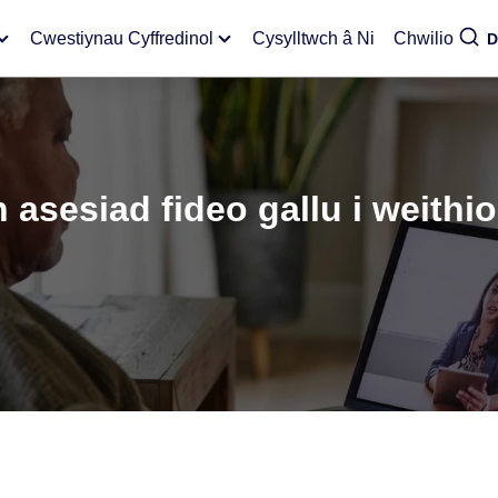
Cwestiynau Cyffredinol
Cysylltwch â Ni
Chwilio
D
 asesiad fideo gallu i weithi