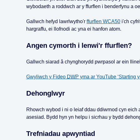
wybodaeth a roddwch ar y ffurflen i benderfynu a o
Gallwch hefyd lawrlwytho'r
ffurflen WCA50
i'ch cyfr
hargraffu, ei llofnodi ac yna ei hanfon atom.
Angen cymorth i lenwi'r ffurflen?
Gallwch siarad â chynghorydd pwrpasol ar ein lline
Gwyliwch y Fideo
DWP
yma ar YouTube ‘Starting y
Dehonglwyr
Rhowch wybod i ni o leiaf ddau ddiwrnod cyn eich 
asesiad. Bydd hyn yn helpu i sicrhau y bydd dehongl
Trefniadau apwyntiad