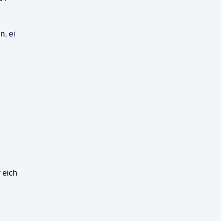
n, ei
 eich