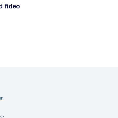
d fideo
len
'r