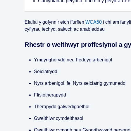
Canlyniadau pelydr-x, ond nid y pelydrau x e
Efallai y gofynnir eich ffurflen
WCA50
i chi am fanyl
cyflyrau iechyd, salwch ac anableddau
Rhestr o weithwyr proffesiynol a g
Ymgynghorydd neu Feddyg arbenigol
Seiciatrydd
Nyrs arbenigol, fel Nyrs seiciatrig gymunedol
Ffisiotherapydd
Therapydd galwedigaethol
Gweithiwr cymdeithasol
Gweithiwr cymorth neu Gynorthwyydd persono