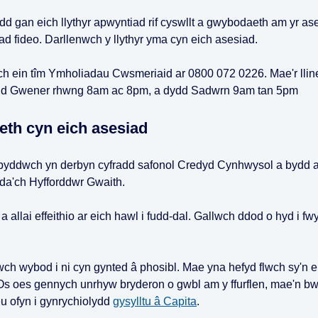
d gan eich llythyr apwyntiad rif cyswllt a gwybodaeth am yr as
d fideo. Darllenwch y llythyr yma cyn eich asesiad.
ch ein tîm Ymholiadau Cwsmeriaid ar 0800 072 0226. Mae'r lline
dydd Gwener rhwng 8am ac 8pm, a dydd Sadwrn 9am tan 5pm
eth cyn eich asesiad
 byddwch yn derbyn cyfradd safonol Credyd Cynhwysol a bydd a
yda'ch Hyfforddwr Gwaith.
 allai effeithio ar eich hawl i fudd-dal. Gallwch ddod o hyd i fw
ch wybod i ni cyn gynted â phosibl. Mae yna hefyd flwch sy'n e
. Os oes gennych unrhyw bryderon o gwbl am y ffurflen, mae'n bw
u ofyn i gynrychiolydd
gysylltu â Capita
.