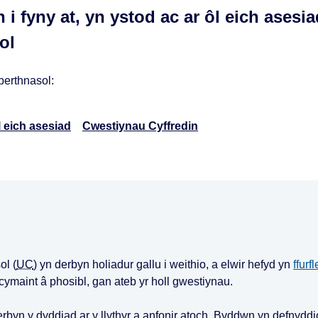
 fyny at, yn ystod ac ar ôl eich asesia
sol
 berthnasol:
l eich asesiad
Cwestiynau Cyffredin
l (
UC
) yn derbyn holiadur gallu i weithio, a elwir hefyd yn
ffurf
 cymaint â phosibl, gan ateb yr holl gwestiynau.
byn y dyddiad ar y llythyr a anfonir atoch. Byddwn yn defnyddio