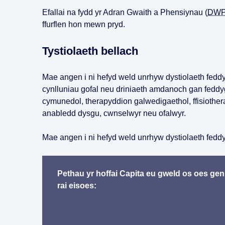
Efallai na fydd yr Adran Gwaith a Phensiynau (
DW
ffurflen hon mewn pryd.
Tystiolaeth bellach
Mae angen i ni hefyd weld unrhyw dystiolaeth fedd
cynlluniau gofal neu driniaeth amdanoch gan feddyg
cymunedol, therapyddion galwedigaethol, ffisiothe
anabledd dysgu, cwnselwyr neu ofalwyr.
Mae angen i ni hefyd weld unrhyw dystiolaeth fedd
Pethau yr hoffai Capita eu gweld os oes ge
rai eisoes: