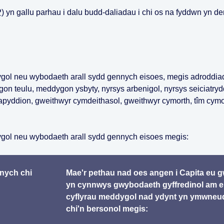
P
) yn gallu parhau i dalu budd-daliadau i chi os na fyddwn yn de
ygol neu wybodaeth arall sydd gennych eisoes, megis adroddia
on teulu, meddygon ysbyty, nyrsys arbenigol, nyrsys seiciatryd
rapyddion, gweithwyr cymdeithasol, gweithwyr cymorth, tîm cymo
ygol neu wybodaeth arall sydd gennych eisoes megis:
nnych chi
Mae'r pethau nad oes angen i Capita eu 
yn cynnwys gwybodaeth gyffredinol am e
cyflyrau meddygol nad ydynt yn ymwneu
chi'n bersonol megis: