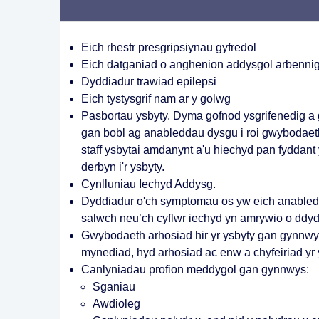
Eich rhestr presgripsiynau gyfredol
Eich datganiad o anghenion addysgol arbenni
Dyddiadur trawiad epilepsi
Eich tystysgrif nam ar y golwg
Pasbortau ysbyty. Dyma gofnod ysgrifenedig a
gan bobl ag anableddau dysgu i roi gwybodaet
staff ysbytai amdanynt a'u hiechyd pan fyddant
derbyn i'r ysbyty.
Cynlluniau Iechyd Addysg.
Dyddiadur o'ch symptomau os yw eich anabled
salwch neu’ch cyflwr iechyd yn amrywio o ddyd
Gwybodaeth arhosiad hir yr ysbyty gan gynnw
mynediad, hyd arhosiad ac enw a chyfeiriad yr 
Canlyniadau profion meddygol gan gynnwys:
Sganiau
Awdioleg