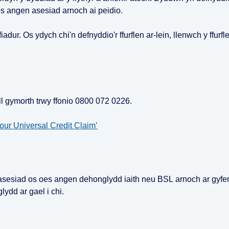
es angen asesiad arnoch ai peidio.
ifiadur. Os ydych chi'n defnyddio'r ffurflen ar-lein, llenwch y ffurfle
ll gymorth trwy ffonio 0800 072 0226.
our Universal Credit Claim’
asesiad os oes angen dehonglydd iaith neu BSL arnoch ar gyfer
ydd ar gael i chi.