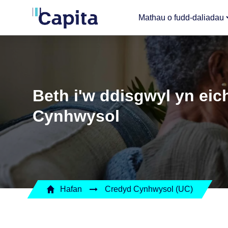
Mathau o fudd-daliadau
Beth i'w ddisgwyl yn eich
Cynhwysol
Hafan
Credyd Cynhwysol (UC)