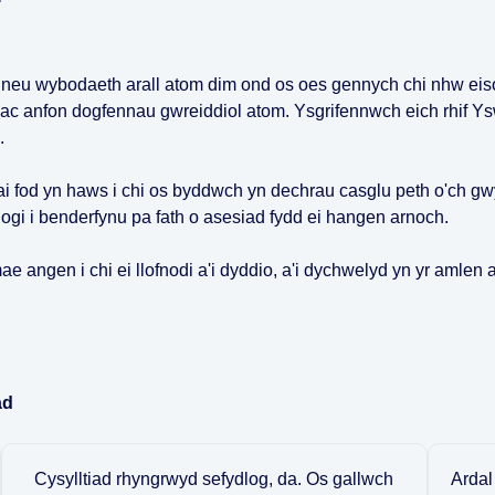
neu wybodaeth arall atom dim ond os oes gennych chi nhw eis
c anfon dogfennau gwreiddiol atom. Ysgrifennwch eich rhif Ys
.
lai fod yn haws i chi os byddwch yn dechrau casglu peth o'ch g
uogi i benderfynu pa fath o asesiad fydd ei hangen arnoch.
e angen i chi ei llofnodi a'i dyddio, a'i dychwelyd yn yr amlen 
ad
Cysylltiad rhyngrwyd sefydlog, da. Os gallwch
Ardal 