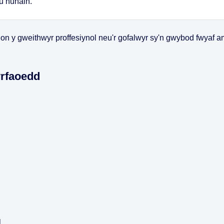
u hunain.
ion y gweithwyr proffesiynol neu'r gofalwyr sy'n gwybod fwyaf a
yrfaoedd
l