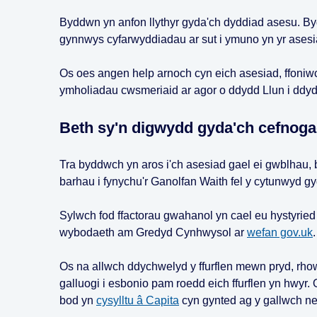
Byddwn yn anfon llythyr gyda'ch dyddiad asesu. Byd
gynnwys cyfarwyddiadau ar sut i ymuno yn yr asesia
Os oes angen help arnoch cyn eich asesiad, ffoniw
ymholiadau cwsmeriaid ar agor o ddydd Llun i d
Beth sy'n digwydd gyda'ch cefnoga
Tra byddwch yn aros i'ch asesiad gael ei gwblhau,
barhau i fynychu'r Ganolfan Waith fel y cytunwyd g
Sylwch fod ffactorau gwahanol yn cael eu hystyried a
wybodaeth am Gredyd Cynhwysol ar
wefan gov.uk
.
Os na allwch ddychwelyd y ffurflen mewn pryd, rhow
galluogi i esbonio pam roedd eich ffurflen yn hwyr
bod yn
cysylltu â Capita
cyn gynted ag y gallwch ne