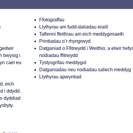
Ffotograffau
g
Llythyrau am fudd-daliadau eraill
Taflenni ffeithiau am eich meddyginiaeth
Printiadau o’r rhyngrwyd
 gedwir
Datganiad o Ffitrwydd i Weithio, a elwir hefy
h bwysig i
nodiadau ffitrwydd
 yn cael eu
Tystysgrifau meddygol
Datganiadau neu nodiadau salwch meddyg
Llythyrau apwyntiad
d, eich
d i ddydd.
ys dyddiad
ysbyty.