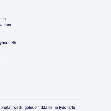
oes.
wiriant
wybodaeth
a
breifat, wedi'i goleuo'n dda lle na fydd tarfu