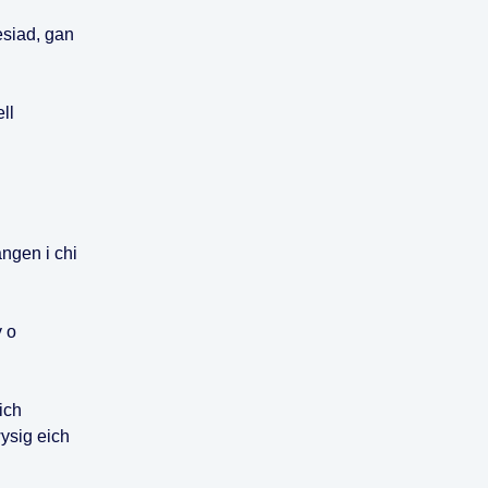
esiad, gan
ll
ngen i chi
y o
ich
ysig eich