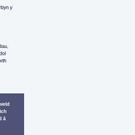
rbyn y
dau,
dol
rth
gweld
ich
d â