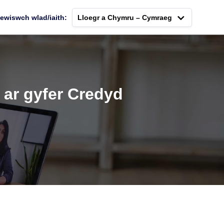
ewiswch wlad/iaith:
Lloegr a Chymru – Cymraeg
o ar gyfer Credyd