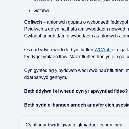
Gofalwr
Cofiwch
– anfonwch gopïau o wybodaeth feddygol 
Peidiwch â gofyn na thalu am wybodaeth newydd na
Gwladol ar bob darn o wybodaeth a anfonwch atom
Os nad ydych wedi derbyn ffurflen
WCA50
eto, gal
feddygol ymlaen llaw. Mae'r ffurflen hon yn ein gall
Cyn gynted ag y byddwch wedi cwblhau'r ffurflen, ma
ddarparwyd gennym.
Beth ddylwn i ei wneud cyn yr apwyntiad fideo?
Beth sydd ei hangen arnoch ar gyfer eich asesi
Cyfrifiadur bwrdd gwaith, gliniadur, llechen, neu