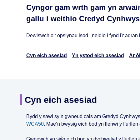
Cyngor gam wrth gam yn arwain i
gallu i weithio Credyd Cynhwy
Dewiswch o'r opsiynau isod i neidio i fynd i'r adran
Cyn eich asesiad
Yn ystod eich asesiad
Ar ô
Cyn eich asesiad
Bydd y sawl sy’n gwneud cais am Gredyd Cynhwyso
WCA50
. Mae’n bwysig eich bod yn llenwi y ffurflen
Gwnewch yn siŵr eich bod yn dychwelyd y ffurflen er