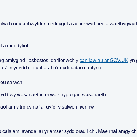
f, salwch neu anhwylder meddygol a achoswyd neu a waethygwy
l a meddyliol.
g amlygiad i asbestos, darllenwch y
canllawiau ar GOV.UK
yn 
7 mlynedd i’r cynharaf o’r dyddiadau canlynol:
neu salwch
wyd trwy wasanaethu ei waethygu gan wasanaeth
ol am y tro cyntaf ar gyfer y salwch hwnnw
o cais am iawndal ar yr amser sydd orau i chi. Mae rhai amgylc