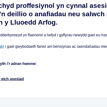
chyd proffesiynol yn cynnal ases
’n deillio o anafiadau neu salwch
 y Lluoedd Arfog.
dderbyniwyd yn flaenorol a hefyd i gyflyrau newydd gael eu ha
uk)
i gael gwybodaeth fanwl am bensiynau ac iawndaliadau m
yth i’r adran hwnnw:
l eich asesiad