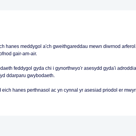
eich hanes meddygol a'ch gweithgareddau mewn diwrnod arferol
ofnod gair-am-air.
eth feddygol gyda chi i gynorthwyo'r asesydd gyda'i adroddi
efyd ddarparu gwybodaeth.
od eich hanes perthnasol ac yn cynnal yr asesiad priodol er mwy