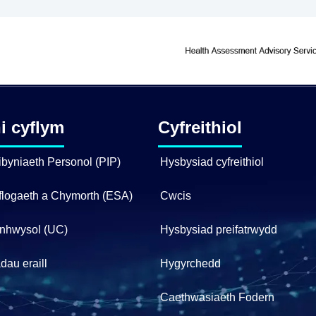
i cyflym
Cyfreithiol
ibyniaeth Personol (PIP)
Hysbysiad cyfreithiol
flogaeth a Chymorth (ESA)
Cwcis
nhwysol (UC)
Hysbysiad preifatrwydd
dau eraill
Hygyrchedd
Caethwasiaeth Fodern