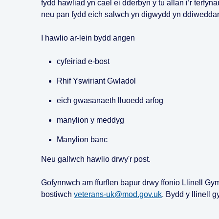
fydd hawliad yn cael ei dderbyn y tu allan i’r ter
neu pan fydd eich salwch yn digwydd yn ddiwedda
I hawlio ar-lein bydd angen
cyfeiriad e-bost
Rhif Yswiriant Gwladol
eich gwasanaeth lluoedd arfog
manylion y meddyg
Manylion banc
Neu gallwch hawlio drwy'r post.
Gofynnwch am ffurflen bapur drwy ffonio Llinell Gy
bostiwch
veterans-uk@mod.gov.uk
. Bydd y llinell