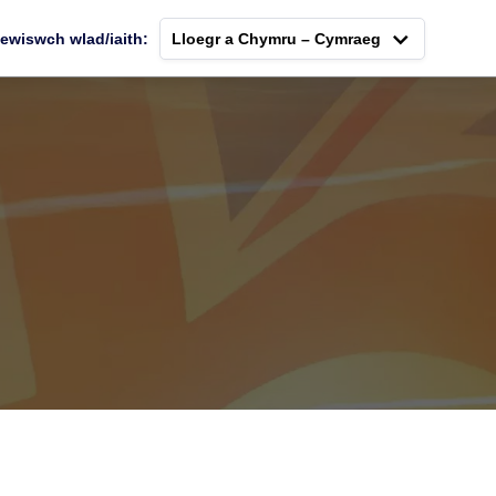
ewiswch wlad/iaith:
Lloegr a Chymru – Cymraeg