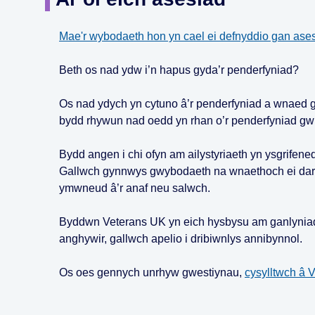
Mae'r wybodaeth hon yn cael ei defnyddio gan ase
Beth os nad ydw i’n hapus gyda’r penderfyniad?
Os nad ydych yn cytuno â’r penderfyniad a wnaed ga
bydd rhywun nad oedd yn rhan o’r penderfyniad gwre
Bydd angen i chi ofyn am ailystyriaeth yn ysgrifene
Gallwch gynnwys gwybodaeth na wnaethoch ei darpa
ymwneud â’r anaf neu salwch.
Byddwn Veterans UK yn eich hysbysu am ganlyniad y
anghywir, gallwch apelio i dribiwnlys annibynnol.
Os oes gennych unrhyw gwestiynau,
cysylltwch â 