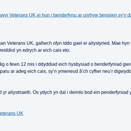
swyr Veterans UK ei hun i benderfynu ar unrhyw bensiwn sy'n 
n Veterans UK, gallwch ofyn iddo gael ei ailystyried. Mae hyn
iddiol yn edrych ar eich cais eto.
dig o fewn 12 mis i ddyddiad eich hysbysiad o benderfyniad gwr
ru ar adeg eich cais, sy’n ymwneud â’ch cyflwr neu’r digwydd
r ailystriaeth. Os ydych yn dal i deimlo bod ein penderfyniad 
Veterans UK