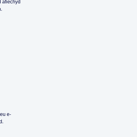
d afiechyd
.
eu e-
d.