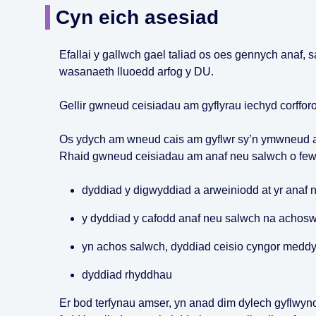
Cyn eich asesiad
Efallai y gallwch gael taliad os oes gennych ana
wasanaeth lluoedd arfog y DU.
Gellir gwneud ceisiadau am gyflyrau iechyd corfforo
Os ydych am wneud cais am gyflwr sy’n ymwneud a
Rhaid gwneud ceisiadau am anaf neu salwch o fewn 
dyddiad y digwyddiad a arweiniodd at yr anaf 
y dyddiad y cafodd anaf neu salwch na achos
yn achos salwch, dyddiad ceisio cyngor meddyg
dyddiad rhyddhau
Er bod terfynau amser, yn anad dim dylech gyflwyn