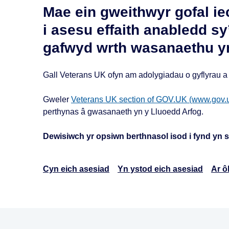
Mae ein gweithwyr gofal ie
i asesu effaith anabledd sy
gafwyd wrth wasanaethu yn
Gall Veterans UK ofyn am adolygiadau o gyflyrau a 
Gweler
Veterans UK section of GOV.UK (www.gov.
perthynas â gwasanaeth yn y Lluoedd Arfog.
Dewisiwch yr opsiwn berthnasol isod i fynd yn s
Cyn eich asesiad
Yn ystod eich asesiad
Ar ô