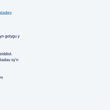
daladwy
 yn golygu y
eiddiol.
iadau sy’n
yn