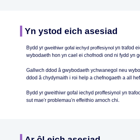
Yn ystod eich asesiad
Bydd yr
yn trafod 
gweithiwr gofal iechyd proffesiynol
wybodaeth hon yn cael ei chofnodi ond ni fydd yn g
Gallwch ddod â gwybodaeth ychwanegol neu wyboda
ddod â chydymaith i roi help a chefnogaeth a all h
Bydd yr gweithiwr gofal iechyd proffesiynol yn traf
sut mae'r problemau'n effeithio arnoch chi.
Ar ôl eich asesiad