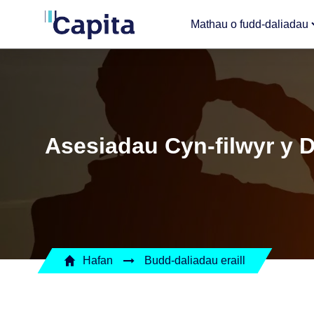
Mathau o fudd-daliadau
Asesiadau Cyn-filwyr y 
Hafan
Budd-daliadau eraill