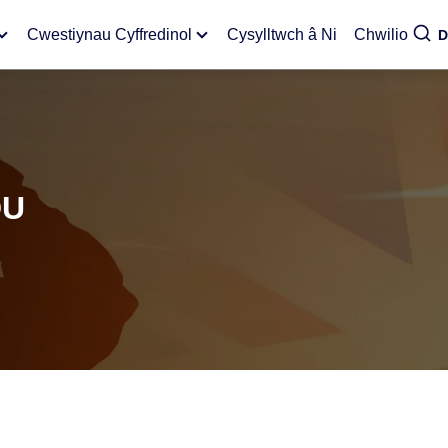
Cwestiynau Cyffredinol
Cysylltwch â Ni
Chwilio
D
DU