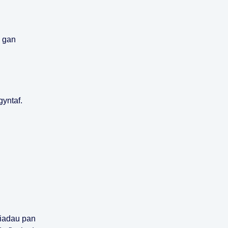
d gan
gyntaf.
hiadau pan