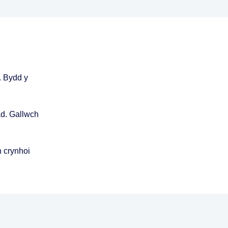
. Bydd y
ad. Gallwch
n crynhoi