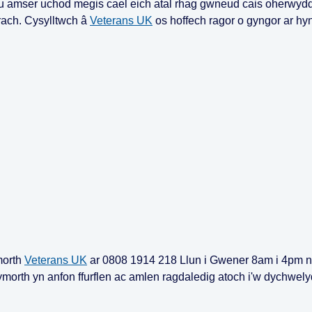
fynau amser uchod megis cael eich atal rhag gwneud cais oherwyd
rach. Cysylltwch â
Veterans UK
os hoffech ragor o gyngor ar hyn
morth
Veterans UK
ar 0808 1914 218 Llun i Gwener 8am i 4pm n
 gymorth yn anfon ffurflen ac amlen ragdaledig atoch i'w dychwely