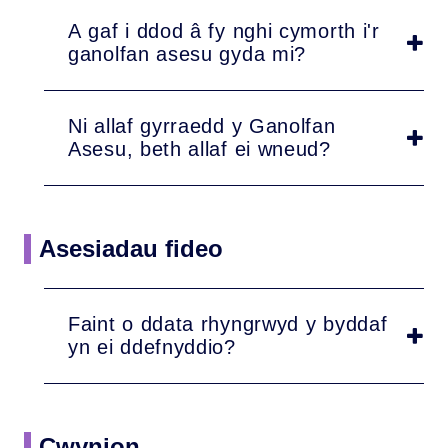
A gaf i ddod â fy nghi cymorth i'r
ganolfan asesu gyda mi?
Ni allaf gyrraedd y Ganolfan
Asesu, beth allaf ei wneud?
Asesiadau fideo
Faint o ddata rhyngrwyd y byddaf
yn ei ddefnyddio?
Cwynion