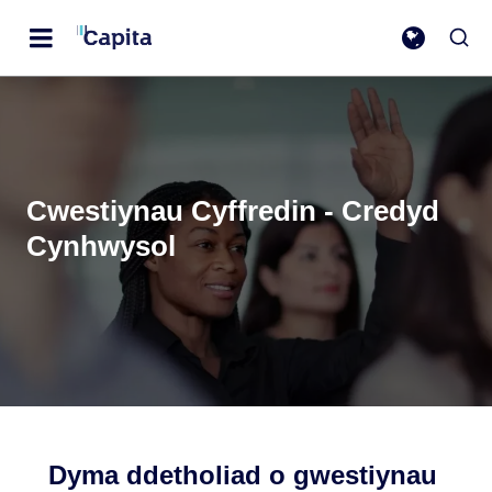
Cwestiynau Cyffredin - Credyd
Cynhwysol
Dyma ddetholiad o gwestiynau