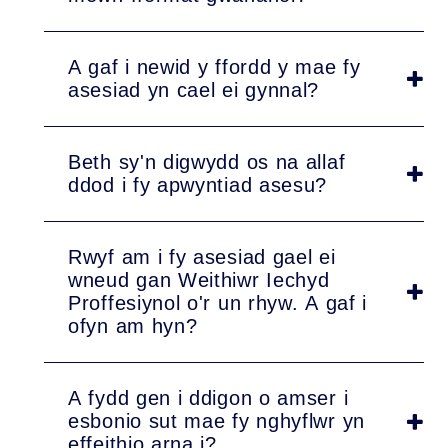
A gaf i newid y ffordd y mae fy
asesiad yn cael ei gynnal?
Beth sy'n digwydd os na allaf
ddod i fy apwyntiad asesu?
Rwyf am i fy asesiad gael ei
wneud gan Weithiwr Iechyd
Proffesiynol o'r un rhyw. A gaf i
ofyn am hyn?
A fydd gen i ddigon o amser i
esbonio sut mae fy nghyflwr yn
effeithio arna i?