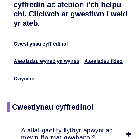
cyffredin ac atebion i'ch helpu
chi. Cliciwch ar gwestiwn i weld
yr ateb.
Cwestiynau cyffredinol
Asesiadau wyneb yn wyneb
Asesiadau fideo
Cwynion
Cwestiynau cyffredinol
A allaf gael fy llythyr apwyntiad
mewn fformat gwahanol?