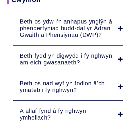
Beth os ydw i'n anhapus ynglŷn â
phenderfyniad budd-dal yr Adran
Gwaith a Phensiynau (DWP)?
Beth fydd yn digwydd i fy nghwyn
am eich gwasanaeth?
Beth os nad wyf yn fodlon â'ch
ymateb i fy nghwyn?
A allaf fynd â fy nghwyn
ymhellach?